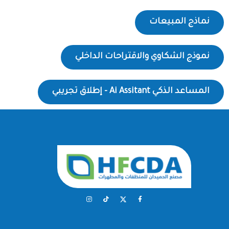
نماذج المبيعات
نموذج الشكاوي والاقتراحات الداخلي
المساعد الذكي Ai Assitant - إطلاق تجريبي
I
T
F
n
i
a
s
k
c
t
t
e
a
o
b
g
k
o
r
o