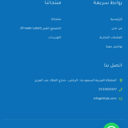
روابط سريعة
منتجاتنا
a
k
m
-
f
الرئيسية
منتجاتنا
من نحن
التصنيع للغير (Private Label)
العلامات التجارية
التوريدات
تواصل معنا
اتصل بنا
المملكة العربية السعودية - الرياض– شارع الملك عبد العزيز
0533600617
info@hfcda.com